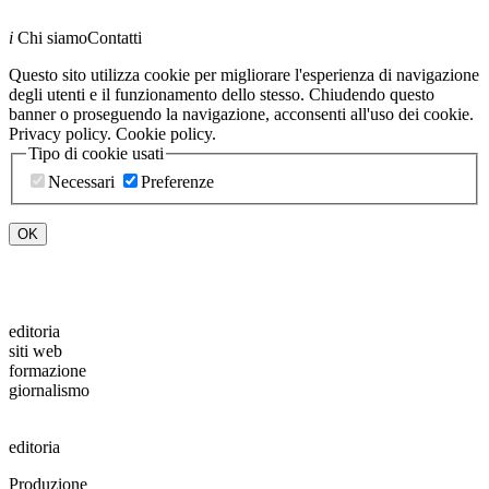
i
Chi siamo
Contatti
Questo sito utilizza cookie per migliorare l'esperienza di navigazione
degli utenti e il funzionamento dello stesso. Chiudendo questo
banner o proseguendo la navigazione, acconsenti all'uso dei cookie.
Privacy policy.
Cookie policy.
Tipo di cookie usati
Necessari
Preferenze
ed
i
toria
s
i
ti web
formaz
i
one
giornal
i
smo
ed
i
toria
Produzione