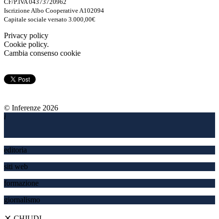
CF/P.IVA 04373720962
Iscrizione Albo Cooperative A102094
Capitale sociale versato 3.000,00€
Privacy policy
Cookie policy.
Cambia consenso cookie
© Inferenze 2026
i
ed
i
toria
s
i
ti web
formaz
i
one
giornal
i
smo
⨯
CHIUDI