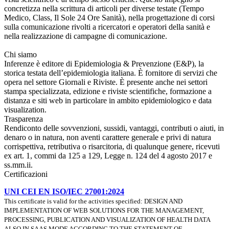
concretizza nella scrittura di articoli per diverse testate (Tempo
Medico, Class, Il Sole 24 Ore Sanità), nella progettazione di corsi
sulla comunicazione rivolti a ricercatori e operatori della sanità e
nella realizzazione di campagne di comunicazione.
Chi siamo
Inferenze è editore di Epidemiologia & Prevenzione (E&P), la
storica testata dell’epidemiologia italiana. È fornitore di servizi che
opera nel settore Giornali e Riviste. È presente anche nei settori
stampa specializzata, edizione e riviste scientifiche, formazione a
distanza e siti web in particolare in ambito epidemiologico e data
visualization.
Trasparenza
Rendiconto delle sovvenzioni, sussidi, vantaggi, contributi o aiuti, in
denaro o in natura, non aventi carattere generale e privi di natura
corrispettiva, retributiva o risarcitoria, di qualunque genere, ricevuti
ex art. 1, commi da 125 a 129, Legge n. 124 del 4 agosto 2017 e
ss.mm.ii.
Certificazioni
UNI CEI EN ISO/IEC 27001:2024
This certificate is valid for the activities specified: DESIGN AND
IMPLEMENTATION OF WEB SOLUTIONS FOR THE MANAGEMENT,
PROCESSING, PUBLICATION AND VISUALIZATION OF HEALTH DATA
ALSO IN SAAS MODE ACCORDING TO THE STATEMENT OF