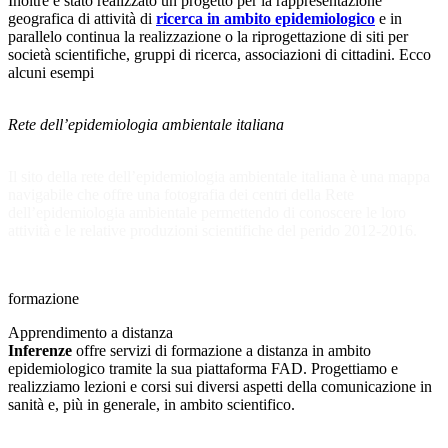
Inoltre è stato realizzato un progetto per la rappresentazione
geografica di attività di
ricerca in ambito epidemiologico
e in
parallelo continua la realizzazione o la riprogettazione di siti per
società scientifiche, gruppi di ricerca, associazioni di cittadini.
Ecco
alcuni esempi
Rete dell’epidemiologia ambientale italiana
Il sito della rete dell’epidemiologia ambientale italiana è una mappa
navigabile che offre una fotografia dei centri della Rete
dell’epidemiologia ambientale permettendo di conoscere le loro
attività e le relative produzioni scientifiche del perido 2012-2016.
formaz
i
one
Apprendimento a distanza
Inferenze
offre servizi di formazione a distanza in ambito
epidemiologico tramite la sua piattaforma FAD. Progettiamo e
realizziamo lezioni e corsi sui diversi aspetti della comunicazione in
sanità e, più in generale, in ambito scientifico.