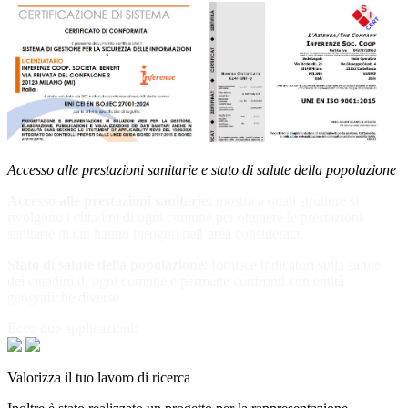
Accesso alle prestazioni sanitarie e stato di salute della popolazione
Accesso alle prestazioni sanitarie:
mostra a quali strutture si
rivolgono i cittadini di ogni comune per ottenere le prestazioni
sanitarie di cui hanno bisogno nell’area considerata.
Stato di salute della popolazione
: fornisce indicatori sulla salute
dei cittadini di ogni comune e permette confronti con entità
geografiche diverse.
Ecco due applicazioni:
Valorizza il tuo lavoro di ricerca