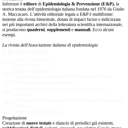
Inferenze è
editore
di
Epidemiologia & Prevenzione (E&P)
, la
storica testata dell’epidemiologia italiana fondata nel 1976 da Giulio
A. Maccacaro. L’attività editoriale legata a E&P è multiforme:
insieme alla rivista bimestrale, dotata di impact factor e indicizzata
nei più importanti archivi della letteratura scientifica internazionale,
si producono
quaderni
,
supplementi
e
manuali
.
Ecco alcuni
esempi.
La rivista dell'Associazione italiana di epidemiologia
CRONISTORIA
Giulio A. Maccacaro
1976
fonda la rivista
Nasce la Cooperativa
1977
"Epidemiologia & Prevenzione" che pubblica la rivista
1987
E&P viene indicizzata in Medline
La rivista viene affidata a un'agenzia di giornalismo
2000
scientifico
Si realizza il primo (parziale) archivio elettronico degli articoli
2007
pubblicati
2009
E&P si dota di Impact Factor
Progettazione
Creazione di
nuove testate
e rilancio di periodici già esistenti,